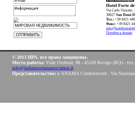
Hotel Forte de
Via Carlo Vizzotto, 
30027
San Donà Di
Teл.:
+39 0421 44
Факс:
+39 0421 4
info@hotelfortedel
Перейти к форме
© 2013 ИРА- все права защищены.
Место работы:
Viale Oroboni, 98 - 45100 Rovigo (RO) - тел.
info@italianrussianassociation.it
Представительство:
в ANAMA Confesercenti - Via Naziona