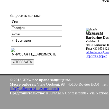
+3
Запросить контакт
АУТЛЕТЫ
Barberino Des
Via Meucci
50031
Barberino D
Teл.:
+39 055 842
infobarberino@mcar
Перейти к форме
© 2013 ИРА- все права защищены.
Место работы:
Viale Oroboni, 98 - 45100 Rovigo (RO) - тел.
info@italianrussianassociation.it
Представительство:
в ANAMA Confesercenti - Via Naziona