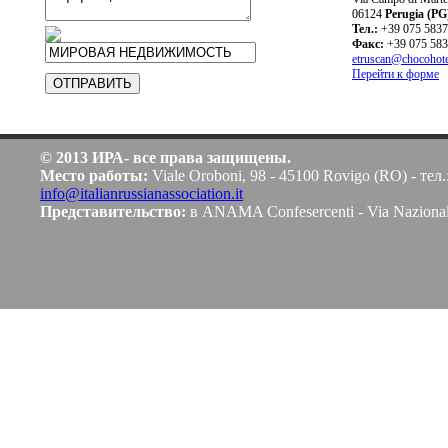
06124
Perugia (PG
Teл.:
+39 075 583
Факс:
+39 075 58
etruscan@chocohotel
Перейти к форме
© 2013 ИРА- все права защищены.
Место работы:
Viale Oroboni, 98 - 45100 Rovigo (RO) - тел.
info@italianrussianassociation.it
Представительство:
в ANAMA Confesercenti - Via Naziona