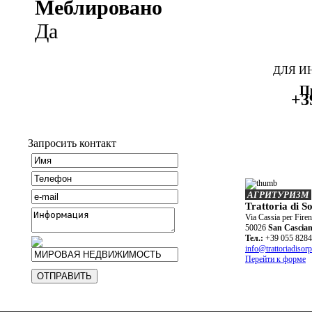
Меблировано
Да
ДЛЯ И
П
+3
Запросить контакт
АГРИТУРИЗМ
Trattoria di S
Via Cassia per Firen
50026
San Cascian
Teл.:
+39 055 828
info@trattoriadisorp
Перейти к форме