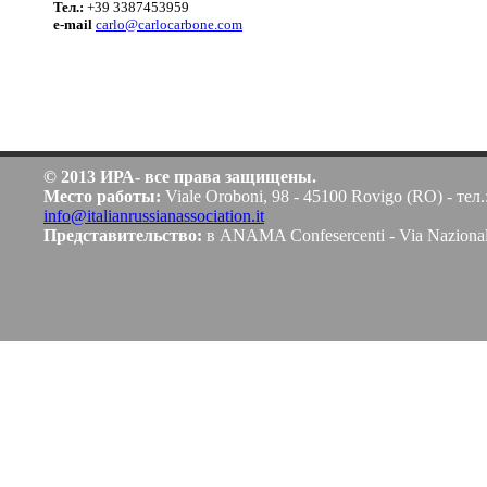
Teл.:
+39 3387453959
e-mail
carlo@carlocarbone.com
© 2013 ИРА- все права защищены.
Место работы:
Viale Oroboni, 98 - 45100 Rovigo (RO) - тел.
info@italianrussianassociation.it
Представительство:
в ANAMA Confesercenti - Via Naziona