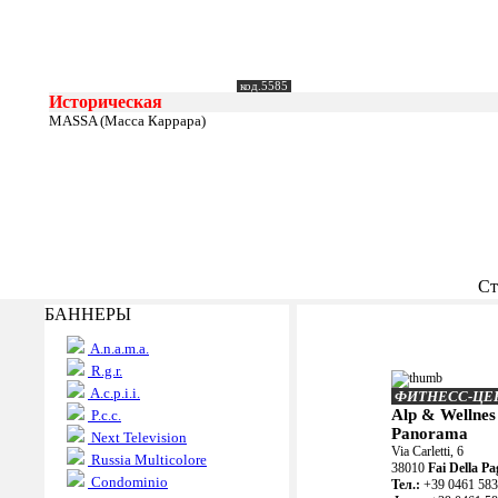
код.5585
Историческая
MASSA (Масса Каррара)
Ст
БАННЕРЫ
A.n.a.m.a.
R.g.r.
A.c.p.i.i.
ФИТНЕСС-ЦЕ
Alp & Wellnes
P.c.c.
Panorama
Next Television
Via Carletti, 6
Russia Multicolore
38010
Fai Della Pa
Condominio
Teл.:
+39 0461 58