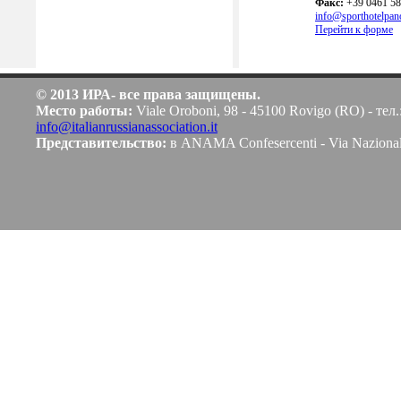
Факс:
+39 0461 5
info@sporthotelpan
Перейти к форме
© 2013 ИРА- все права защищены.
Место работы:
Viale Oroboni, 98 - 45100 Rovigo (RO) - тел.
info@italianrussianassociation.it
Представительство:
в ANAMA Confesercenti - Via Naziona