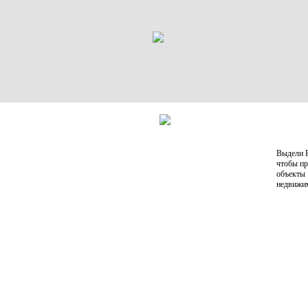
Выдели Р
чтобы пр
объекты
недвижи