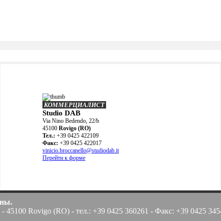
КОММЕРЦИАЛИСТ
Studio DAB
Via Nino Bedendo, 22/b
45100
Rovigo (RO)
Teл.:
+39 0425 422109
Факс:
+39 0425 422017
vinicio.broccanello@studiodab.it
Перейти к форме
ены.
 - 45100 Rovigo (RO) - тел.: +39 0425 360261 - Факс: +39 0425 3454