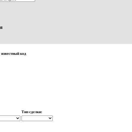
я
 известный код
Тип сделки: