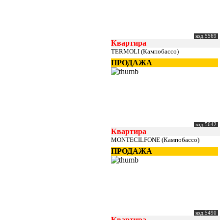
код.5569
Квартира
TERMOLI (Кампобассо)
ПРОДАЖА
код.5642
Квартира
MONTECILFONE (Кампобассо)
ПРОДАЖА
код.5490
Квартира