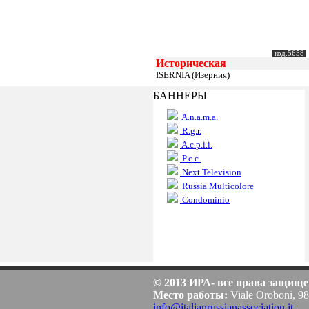
код.5658
Историческая
ISERNIA (Изерния)
БАННЕРЫ
A.n.a.m.a.
R.g.r.
A.c.p.i.i.
P.c.c.
Next Television
Russia Multicolore
Condominio
© 2013 ИРА- все права защищ
Место работы:
Viale Oroboni, 98
info@italianrussianassociation.it