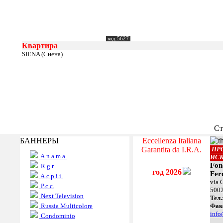
код.5627
Квартира
SIENA (Сиена)
Ст
БАННЕРЫ
Eccellenza Italiana
Garantita da I.R.A.
ПР
A.n.a.m.a.
ИС
Fon
R.g.r.
год 2026
Fer
A.c.p.i.i.
via 
P.c.c.
500
Next Television
Teл.
Russia Multicolore
Фак
info
Condominio