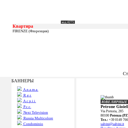
код.4275
Квартира
FIRENZE (Флоренция)
Ст
БАННЕРЫ
A.n.a.m.a.
R.g.r.
A.c.p.i.i.
ЮВЕЛИРНЫЕ
Petrone Gioiell
P.c.c.
Via Pretoria, 285
Next Television
80100
Potenza (PZ
Russia Multicolore
Teл.:
+39 0149 76
Condominio
salvini@salvini.it