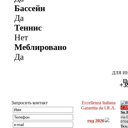
Бассейн
Да
Теннис
Нет
Меблировано
Да
ДЛЯ И
П
+3
Запросить контакт
Eccellenza Italiana
Garantita da I.R.A.
СТ
So.
via 
год 2026
070
Teл.