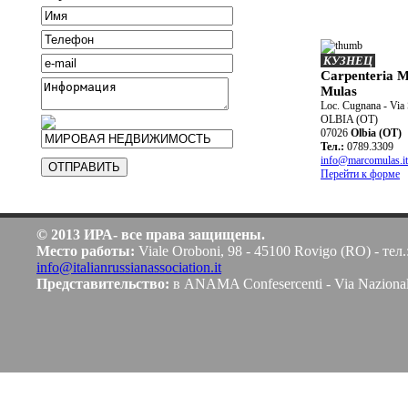
КУЗНЕЦ
Carpenteria M
Mulas
Loc. Cugnana - Via 
OLBIA (OT)
07026
Olbia (OT)
Teл.:
0789.3309
info@marcomulas.it
Перейти к форме
© 2013 ИРА- все права защищены.
Место работы:
Viale Oroboni, 98 - 45100 Rovigo (RO) - тел.
info@italianrussianassociation.it
Представительство:
в ANAMA Confesercenti - Via Naziona